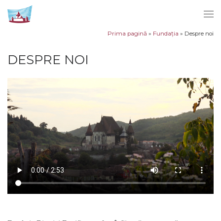
Sari la conținut
Men
Prima pagină
»
Fundaţia
»
Despre noi
DESPRE NOI