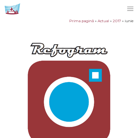
Sari la conținut
Men
Prima pagină
»
Actual
»
2017
»
iunie