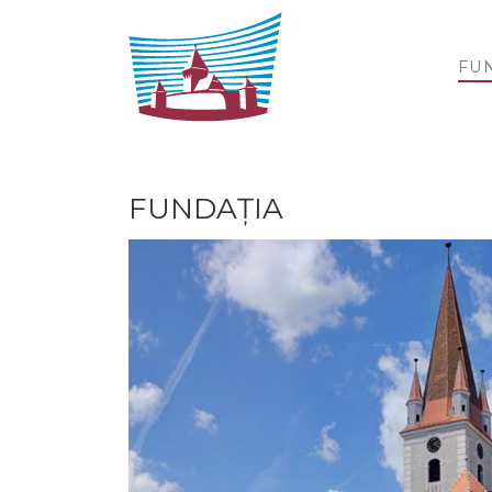
Sari la conținut
FU
FUNDAŢIA