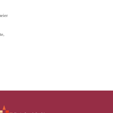
meier
te,