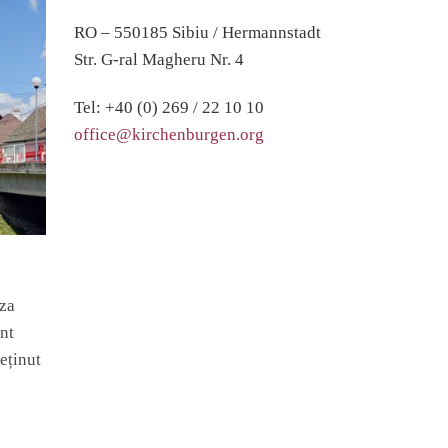
RO – 550185 Sibiu / Hermannstadt
Str. G-ral Magheru Nr. 4
Tel: +40 (0) 269 / 22 10 10
office@kirchenburgen.org
uza
unt
reținut