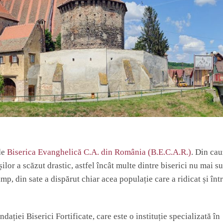
 de
Biserica Evanghelică C.A. din România (B.E.C.A.R.)
. Din ca
ilor a scăzut drastic, astfel încât multe dintre biserici nu mai s
imp, din sate a dispărut chiar acea populație care a ridicat și înt
dației Biserici Fortificate, care este o instituție specializată în