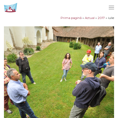
Sari la conținut
Men
Prima pagină
»
Actual
»
2017
»
iulie