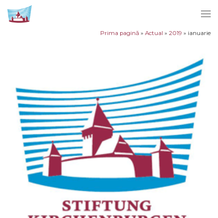
Sari la conținut
Men
Prima pagină
»
Actual
»
2019
»
ianuarie