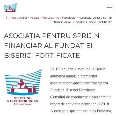
Sari la conținut
Men
Prima pagină
»
Actual
»
Toate stirile
»
Fundația
»
Asociația pentru sprijin
financiar al Fundației Biserici Fortificate
ASOCIAȚIA PENTRU SPRIJIN
FINANCIAR AL FUNDAȚIEI
BISERICI FORTIFICATE
Pe 19 ianuarie a avut loc la Berlin
adunarea anuală a membrilor
asociației non-profit care finanțează
Fundația Biserici Fortificate.
Consiliul de conducere a prezentat un
raport de activitate pentru anul 2018.
Asociația a sprijinit mai ales Fundația,