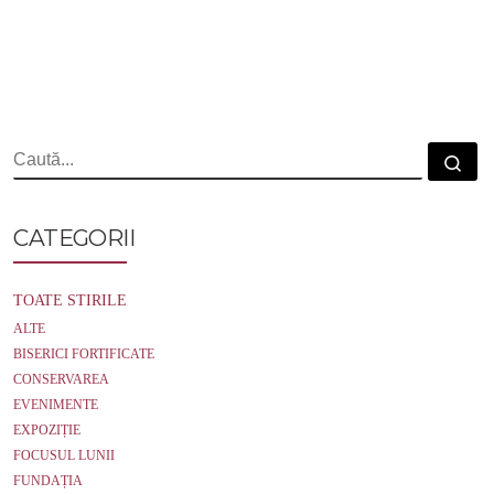
a
w
m
c
i
a
e
t
i
b
t
l
o
e
o
r
k
CĂUTARE
Cau
CATEGORII
TOATE STIRILE
ALTE
BISERICI FORTIFICATE
CONSERVAREA
EVENIMENTE
EXPOZIȚIE
FOCUSUL LUNII
FUNDAȚIA