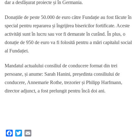
dar a desfășurat proiecte și în Germania.
Donațiile de peste 50.000 de euro către Fundație au fost făcute în
special pentru repararea și îngrijirea bisericilor fortificate. Aceste
activități sunt în lucru sau vor fi demarate în curând. În plus, o
donație de 950 de euro va fi folosită pentru a mări capitalul social
al Fundației.
Mandatul actualului consiliul de conducere format din trei
persoane, și anume: Sarah Hanini, președinta consiliului de
conducere, Annemarie Rothe, trezorier și Philipp Harfmann,
director adjunct, a fost prelungit pentru încă doi ani.
F
T
E