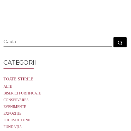
a
w
m
c
i
a
e
t
i
b
t
l
o
e
o
r
k
CĂUTARE
Cau
CATEGORII
TOATE STIRILE
ALTE
BISERICI FORTIFICATE
CONSERVAREA
EVENIMENTE
EXPOZIȚIE
FOCUSUL LUNII
FUNDAȚIA