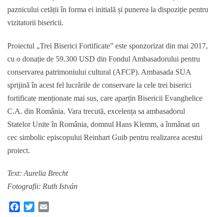
paznicului cetății în forma ei initială și punerea la dispoziție pentru
vizitatorii bisericii.
Proiectul „Trei Biserici Fortificate” este sponzorizat din mai 2017,
cu o donație de 59.300 USD din Fondul Ambasadorului pentru
conservarea patrimoniului cultural (AFCP). Ambasada SUA
sprijină în acest fel lucrările de conservare la cele trei biserici
fortificate menționate mai sus, care aparțin Bisericii Evanghelice
C.A. din România. Vara trecută, excelența sa ambasadorul
Statelor Unite în România, domnul Hans Klemm, a înmânat un
cec simbolic episcopului Reinhart Guib pentru realizarea acestui
proiect.
Text: Aurelia Brecht
Fotografii: Ruth István
F
T
E