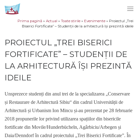
Sari la conținut
Men
Prima pagină
»
Actual
»
Toate stirile
»
Evenimente
»
Proiectul „Trei
Biserici Fortificate” – Studenții de la arhitectură își prezintă ideile
PROIECTUL „TREI BISERICI
FORTIFICATE” – STUDENȚII DE
LA ARHITECTURĂ ÎȘI PREZINTĂ
IDEILE
Unsprezece studenți din anul trei de la specializarea „Conservare
și Restaurare de Arhitectură Sibiu“ din cadrul Universității de
Arhitectură și Urbanism Ion Mincu și-au prezentat pe 28 februarie
2018 propunerile lor privind utilizarea spațiilor din bisericile
fortificate din Movile/Hunderbücheln, Agârbiciu/Arbegen și
Daia/Denndorf în cadrul proiectului „Trei Biserici Fortificate”. În