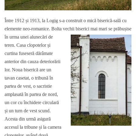
Între 1912 și 1913, la Logig s-a construit o mică biserică-sală cu
elemente neo-romanice. Bolta vechii biserici mai mari se prăbușise
în urma unei alune
cări de
teren. Casa clopotelor și
curtina fuseseră dărâmate
anterior din cauza deteriorării
lor. Noua biserică are un
tavan casetat, o tribună în
partea de vest, o sacristie
amplasată în partea de nord,
un cor cu închidere circulară
și un turn de vest scund.
Acesta din urmă asigură
accesul la tribune și la camera
clopotelor, având două