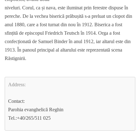
niveluri. Corul, ca și nava, este iluminat prin ferestre dispuse în
pereche. De la vechea biserică prăbușită s-a preluat un clopot din
anul 1880, care a fost turnat din nou în 1912. Biserica a fost
sfințită de episcopul Friedrich Teutsch în 1914. Orga a fost
confecționată de Samuel Binder în anul 1912, iar altarul este din
1913. În panoul principal al altarului este reprezentată scena
Răstignirii.
Address:
Contact:
Parohia evanghelică Reghin
Tel.:+40/265/511 025