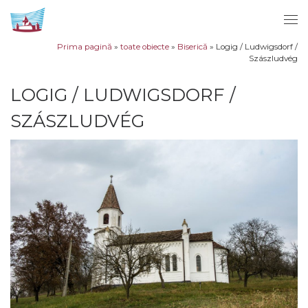
Sari la conținut
Men
Prima pagină
»
toate obiecte
»
Biserică
»
Logig / Ludwigsdorf /
Szászludvég
LOGIG / LUDWIGSDORF /
SZÁSZLUDVÉG