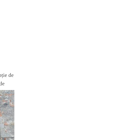
pție de
 de