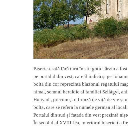
Biserica-sală fără turn în stil gotic târziu a f
pe portalul din vest, care îl indică și pe Johan
boltă din cor reprezintă blazonul regatului ma
nimal, semnul heraldic al familiei Szilágyi, an
Hunyadi, precum și o frunză de viță de vie și u
boltă, care se referă la numele german al local
Portalul din sud și fațada din vest prezintă nișt
În secolul al XVIII-lea, interiorul bisericii a f