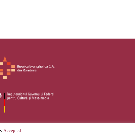
e.
Accepted