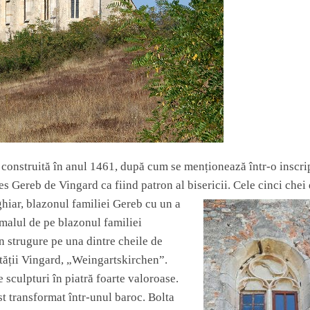
ost construită în anul 1461, după cum se menționează într-o inscri
nes Gereb de Vingard ca fiind patron al bisericii. Cele cinci chei
ghiar, blazonul familiei Gereb cu un a
imalul de pe blazonul familiei
n strugure pe una dintre cheile de
ității Vingard, „Weingartskirchen”.
e sculpturi în piatră foarte valoroase.
ost transformat într-unul baroc. Bolta