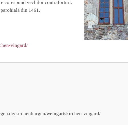
are corespund vechilor contraforturi.
 parohială din 1461.
chen-vingard/
ergen.de/kirchenburgen/weingartskirchen-vingard/