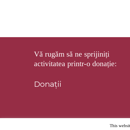
Vă rugăm să ne sprijiniți
activitatea printr-o donație:
Donații
© 2026
Stiftung Kirchenburgen
– Toate drepturile s
This websi