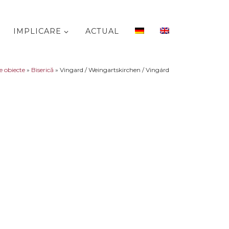
IMPLICARE
ACTUAL
e obiecte
»
Biserică
»
Vingard / Weingartskirchen / Vingárd