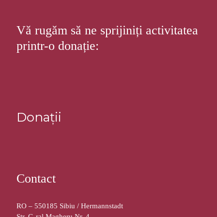
Vă rugăm să ne sprijiniți activitatea
printr-o donație:
Donații
Contact
RO – 550185 Sibiu / Hermannstadt
Str. G-ral Magheru Nr. 4