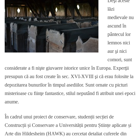
Deşi aceste
lăzi
medievale nu
ascund în
pântecul lor
lemnos nici
aur şi nici
comori, sunt
considerate a fi nişte giuvaere istorice unice în Europa. Experţii
presupun că au fost create în sec. XVI-XVIII şi că erau folosite la
depozitarea bunurilor în timpul asediilor. Sunt ornate cu picturi
misterioase cu fiinţe fantastice, stilul neputând fi atribuit unei epoci
anume.
În cadrul unui proiect de conservare, studenții secției de
Construcții și Conservare a Universității pentru Științe aplicate și
Arte din Hildesheim (HAWK) au cercetat detaliat cuferele din