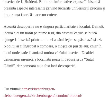
biserica de la Brădeni. Panourile informative expuse în biserică
prezintă aspecte interesante privind lucrările universității precum și
importanța istorică a acestor cufere.
Această descoperire nu e singura particularitate a locului. Demult,
locuia aici un nobil pe nume Kirr, din castelul căruia se putea
ajunge la biserică printr-un tunel a cărui ieşire se păstrează şi azi.
Nobilul ar fi îngropat o comoară, o cloşcă cu pui de aur, chiar în
locul unde cade la amiază umbra vârfului bisericii. Dealtfel
denumirea săsească a localităţii poate fi tradusă şi ca “Satul
Găinii”, dar comoara nu a fost încă descoperită.
Tur virtual:
https://kirchenburgen-
siebenbuergen.de/kirchenburgen/henndorf-bradeni/