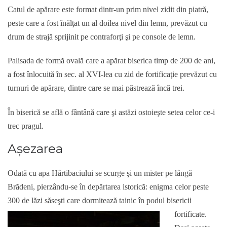
Catul de apărare este format dintr-un prim nivel zidit din piatră,
peste care a fost înălţat un al doilea nivel din lemn, prevăzut cu
drum de strajă sprijinit pe contraforţi şi pe console de lemn.
Palisada de formă ovală care a apărat biserica timp de 200 de ani,
a fost înlocuită în sec. al XVI-lea cu zid de fortificaţie prevăzut cu
turnuri de apărare, dintre care se mai păstrează încă trei.
În biserică se află o fântână care şi astăzi ostoieşte setea celor ce-i
trec pragul.
Aşezarea
Odată cu apa Hârtibaciului se scurge şi un mister pe lângă
Brădeni, pierzându-se în depărtarea istorică: enigma celor peste
300 de lăzi săseşti care dormitează tainic în podul bisericii
fortificate.