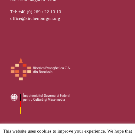
Tel: +40 (0) 269 / 22 10 10
office@kirchenburgen.org
© 2026
Stiftung Kirchenburgen
– Toate drepturile sunt rezervate.
This website uses cookies to improve your experience. We hope that