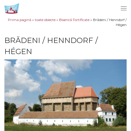
Sari la conținut
Men
Prima pagină
»
toate obiecte
»
Biserică Fortificate
»
Brădeni / Henndorf /
Hégen
BRĂDENI / HENNDORF /
HÉGEN