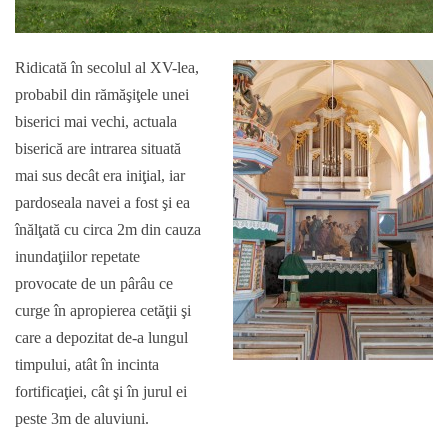
Ridicată în secolul al XV-lea,
probabil din rămăşiţele unei
biserici mai vechi, actuala
biserică are intrarea situată
mai sus decât era iniţial, iar
pardoseala navei a fost şi ea
înălţată cu circa 2m din cauza
inundaţiilor repetate
provocate de un pârâu ce
curge în apropierea cetăţii şi
care a depozitat de-a lungul
timpului, atât în incinta
fortificaţiei, cât şi în jurul ei
peste 3m de aluviuni.