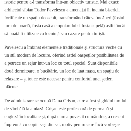
istoric pentru a-l transforma într-un obiectiv turistic. Mai exact:
arhitectul sibian Tudor Pavelescu a amenajat în incinta bisericii
fortificate un spațiu deosebit, transformând câteva încăperi (fostul
turn de poartă, fosta casă a clopotarului si fosta capelă) astfel încât
să poată fi utilizate ca locuință sau cazare pentru turiști.
Pavelescu a îmbinat elementele tradiționale și structura veche cu
un stil modern de locuire, oferind astfel oaspeților posibilitatea de
a petrece un sejur într-un loc cu totul special. Sunt disponibile
două dormitoare, o bucătărie, un loc de luat masa, un spațiu de
relaxare – și tot ce este necesar pentru confortul unei șederi
plăcute.
De administrare se ocupă Dana Crișan, care a fost și ghidul turului
de sâmbătă la amiază. Crișan este profesoară de germană și
engleză în localitate și, după cum a povestit cu mândrie, a crescut
împreună cu copiii sași din sat, motiv pentru care încă vorbește