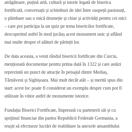
atrăgătoare, puțină artă, cultură și istorie legată de biserica
fortificată, conversații și schimburi de idei între oaspeții pasionați,
o plimbare sau o mică drumeție și chiar și activități pentru cei mici
– care pot participa la un quiz pe tema bisericilor fortificate,
descoperind astfel în mod jucăuș acest monument unic și aflând
mai multe despre el alături de părinții lor.
De data aceasta, a venit rândul bisericii fortificate din Curciu,
menționată documentar pentru prima dată în 1322 și care astăzi
reprezintă un punct de atracție în peisajul dintre Mediaș,
Târnăveni și Sighișoara. Mai mult decât atât – și merită spus din
start: acest loc poate fi considerat un exemplu despre cum pot fi
utilizate în viitor astfel de monumente istorice.
Fundația Biserici Fortificate, împreună cu partenerii săi și cu
sprijinul financiar din partea Republicii Federale Germania, a
reușit să efectueze lucrări de reabilitare la anexele ansamblului