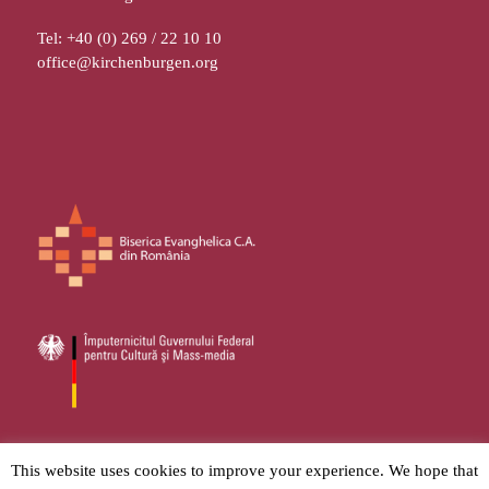
Tel: +40 (0) 269 / 22 10 10
office@kirchenburgen.org
© 2026
Stiftung Kirchenburgen
– Toate drepturile sunt rezervate.
This website uses cookies to improve your experience. We hope that