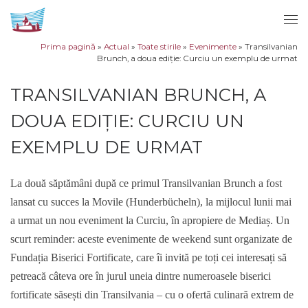
Sari la conținut
Men
Prima pagină
»
Actual
»
Toate stirile
»
Evenimente
»
Transilvanian
Brunch, a doua ediție: Curciu un exemplu de urmat
TRANSILVANIAN BRUNCH, A
DOUA EDIȚIE: CURCIU UN
EXEMPLU DE URMAT
La două săptămâni după ce primul Transilvanian Brunch a fost
lansat cu succes la Movile (Hunderbücheln), la mijlocul lunii mai
a urmat un nou eveniment la Curciu, în apropiere de Mediaș. Un
scurt reminder: aceste evenimente de weekend sunt organizate de
Fundația Biserici Fortificate, care îi invită pe toți cei interesați să
petreacă câteva ore în jurul uneia dintre numeroasele biserici
fortificate săsești din Transilvania – cu o ofertă culinară extrem de