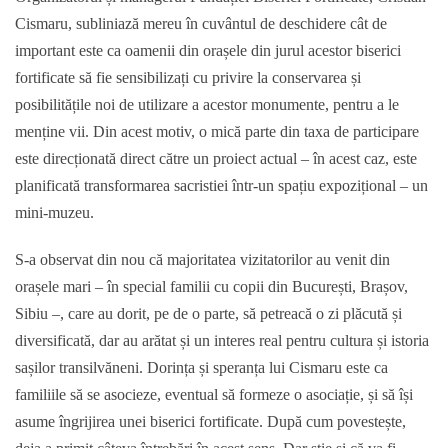
Cismaru, subliniază mereu în cuvântul de deschidere cât de
important este ca oamenii din orașele din jurul acestor biserici
fortificate să fie sensibilizați cu privire la conservarea și
posibilitățile noi de utilizare a acestor monumente, pentru a le
menține vii. Din acest motiv, o mică parte din taxa de participare
este direcționată direct către un proiect actual – în acest caz, este
planificată transformarea sacristiei într-un spațiu expozițional – un
mini-muzeu.
S-a observat din nou că majoritatea vizitatorilor au venit din
orașele mari – în special familii cu copii din București, Brașov,
Sibiu –, care au dorit, pe de o parte, să petreacă o zi plăcută și
diversificată, dar au arătat și un interes real pentru cultura și istoria
sașilor transilvăneni. Dorința și speranța lui Cismaru este ca
familiile să se asocieze, eventual să formeze o asociație, și să își
asume îngrijirea unei biserici fortificate. După cum povestește,