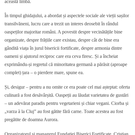
această limbă.
În timpul ghidajului, a abordat și aspectele sociale ale vieții sașilor
transilvăneni, lucru care a trezit un interes deosebit în rândul
oaspeților majoritar români. A povestit despre vecinătățile bine
organizate, despre frățiile care existau, despre cât de bine era
gândită viața în jurul bisericii fortificate, despre armonia dintre
oameni și ajutorul reciproc care era ceva firesc. Și a încheiat
exprimându-și regretul că minoritatea germană a părăsit (aproape
complet) țara – o pierdere mare, spune ea.
Și, desigur – pentru a nu omite ce era poate cel mai așteptat: oferta
culinară a fost desăvârșită. Oaspeții au lăudat varietatea de gustări
– un adevărat paradis pentru vegetarieni și chiar vegani. Ciorba și
„varza à la Cluj” au fost gătite fără carne. Toate acestea au fost
pregătite de doamna Aurora.
Organizatorul și managerul Fundației Biserici Fortificate, Cristian