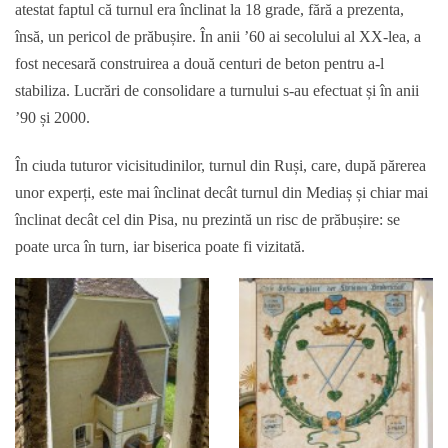
atestat faptul că turnul era înclinat la 18 grade, fără a prezenta,
însă, un pericol de prăbușire. În anii ’60 ai secolului al XX-lea, a
fost necesară construirea a două centuri de beton pentru a-l
stabiliza. Lucrări de consolidare a turnului s-au efectuat și în anii
’90 și 2000.
În ciuda tuturor vicisitudinilor, turnul din Ruși, care, după părerea
unor experți, este mai înclinat decât turnul din Mediaș și chiar mai
înclinat decât cel din Pisa, nu prezintă un risc de prăbușire: se
poate urca în turn, iar biserica poate fi vizitată.