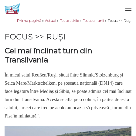
Sari la conținut
Men
Prima pagină
»
Actual
»
Toate stirile
»
Focusul lunii
»
Focus >> Ruși
FOCUS >> RUȘI
Cel mai înclinat turn din
Transilvania
În micul satul Reußen/Ruși, situat între Slimnic/Stolzenburg și
Șeica Mare/Marktschelken, pe șoseaua națională (DN14) care
face legătura între Mediaș și Sibiu, se poate admira cel mai înclinat
turn din Transilvania. Acesta se află pe o colină, în partea de est a
satului, iar cei care trec pe acolo au ocazia să privească „turnul din
Pisa în miniatură”.