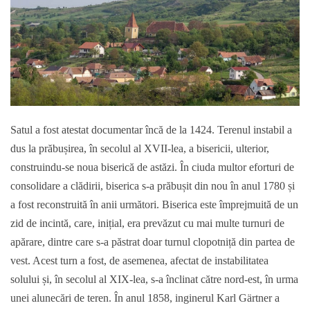
Satul a fost atestat documentar încă de la 1424. Terenul instabil a
dus la prăbușirea, în secolul al XVII-lea, a bisericii, ulterior,
construindu-se noua biserică de astăzi. În ciuda multor eforturi de
consolidare a clădirii, biserica s-a prăbușit din nou în anul 1780 și
a fost reconstruită în anii următori. Biserica este împrejmuită de un
zid de incintă, care, inițial, era prevăzut cu mai multe turnuri de
apărare, dintre care s-a păstrat doar turnul clopotniță din partea de
vest. Acest turn a fost, de asemenea, afectat de instabilitatea
solului și, în secolul al XIX-lea, s-a înclinat către nord-est, în urma
unei alunecări de teren. În anul 1858, inginerul Karl Gärtner a