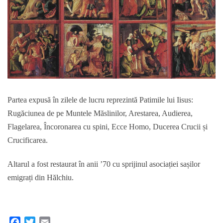
Partea expusă în zilele de lucru reprezintă Patimile lui Iisus:
Rugăciunea de pe Muntele Măslinilor, Arestarea, Audierea,
Flagelarea, Încoronarea cu spini, Ecce Homo, Ducerea Crucii și
Crucificarea.
Altarul a fost restaurat în anii ’70 cu sprijinul asociației sașilor
emigrați din Hălchiu.
F
T
E