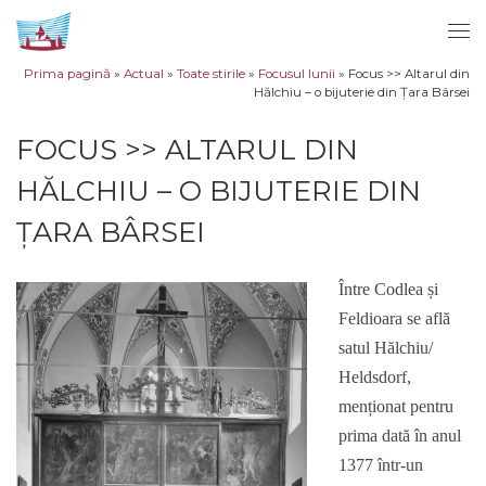
Sari la conținut
Men
Prima pagină
»
Actual
»
Toate stirile
»
Focusul lunii
»
Focus >> Altarul din
Hălchiu – o bijuterie din Țara Bârsei
FOCUS >> ALTARUL DIN
HĂLCHIU – O BIJUTERIE DIN
ȚARA BÂRSEI
Între Codlea și
Feldioara se află
satul Hălchiu/
Heldsdorf,
menționat pentru
prima dată în anul
1377 într-un