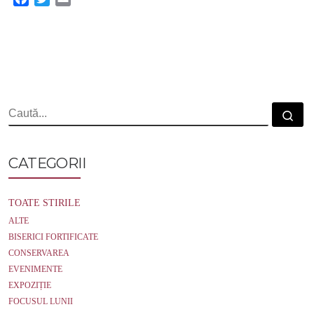
a
w
m
c
i
a
e
t
i
b
t
l
o
e
o
r
k
CĂUTARE
Cau
CATEGORII
TOATE STIRILE
ALTE
BISERICI FORTIFICATE
CONSERVAREA
EVENIMENTE
EXPOZIȚIE
FOCUSUL LUNII