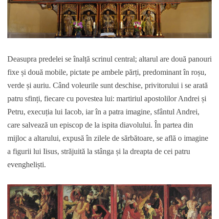
Deasupra predelei se înalță scrinul central; altarul are două panouri
fixe și două mobile, pictate pe ambele părți, predominant în roșu,
verde și auriu. Când voleurile sunt deschise, privitorului i se arată
patru sfinți, fiecare cu povestea lui: martiriul apostolilor Andrei și
Petru, execuția lui Iacob, iar în a patra imagine, sfântul Andrei,
care salvează un episcop de la ispita diavolului. În partea din
mijloc a altarului, expusă în zilele de sărbătoare, se află o imagine
a figurii lui Iisus, străjuită la stânga și la dreapta de cei patru
evengheliști.