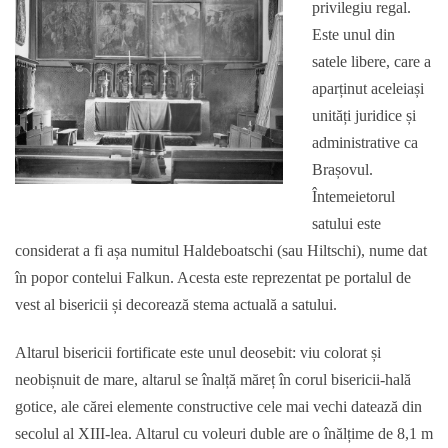
privilegiu regal.
Este unul din
satele libere, care a
aparținut aceleiași
unități juridice și
administrative ca
Brașovul.
Întemeietorul
satului este
considerat a fi așa numitul Haldeboatschi (sau Hiltschi), nume dat
în popor contelui Falkun. Acesta este reprezentat pe portalul de
vest al bisericii și decorează stema actuală a satului.
Altarul bisericii fortificate este unul deosebit: viu colorat și
neobișnuit de mare, altarul se înalță măreț în corul bisericii-hală
gotice, ale cărei elemente constructive cele mai vechi datează din
secolul al XIII-lea. Altarul cu voleuri duble are o înălțime de 8,1 m