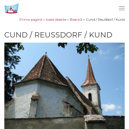
Sari la conținut
Men
Prima pagină
»
toate obiecte
»
Biserică
»
Cund / Reußdorf / Kund
CUND / REUSSDORF / KUND