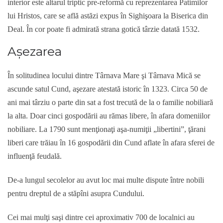
interior este altarul triptic pre-reformă cu reprezentarea Patimilor
lui Hristos, care se află astăzi expus în Sighişoara la Biserica din
Deal. În cor poate fi admirată strana gotică târzie datată 1532.
Aşezarea
În solitudinea locului dintre Târnava Mare şi Târnava Mică se
ascunde satul Cund, aşezare atestată istoric în 1323. Circa 50 de
ani mai târziu o parte din sat a fost trecută de la o familie nobiliară
la alta. Doar cinci gospodării au rămas libere, în afara domeniilor
nobiliare. La 1790 sunt menţionaţi aşa-numiţii „libertini”, ţărani
liberi care trăiau în 16 gospodării din Cund aflate în afara sferei de
influenţă feudală.
De-a lungul secolelor au avut loc mai multe dispute între nobili
pentru dreptul de a stăpîni asupra Cundului.
Cei mai mulţi saşi dintre cei aproximativ 700 de localnici au