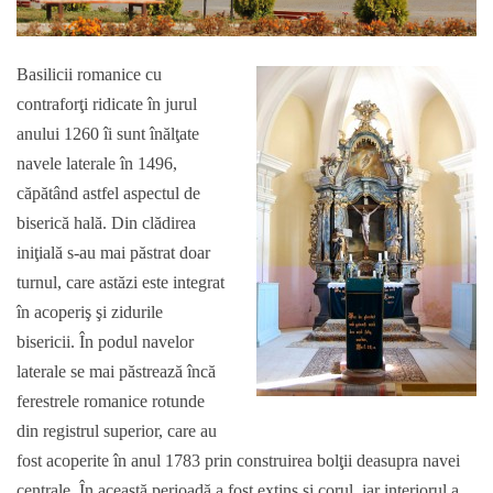
Basilicii romanice cu
contraforţi ridicate în jurul
anului 1260 îi sunt înălţate
navele laterale în 1496,
căpătând astfel aspectul de
biserică hală. Din clădirea
iniţială s-au mai păstrat doar
turnul, care astăzi este integrat
în acoperiş şi zidurile
bisericii. În podul navelor
laterale se mai păstrează încă
ferestrele romanice rotunde
din registrul superior, care au
fost acoperite în anul 1783 prin construirea bolţii deasupra navei
centrale. În această perioadă a fost extins şi corul, iar interiorul a