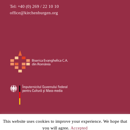
Tel: +40 (0) 269 / 22 10 10
office@kirchenburgen.org
© 2026
Stiftung Kirchenburgen
– Toate drepturile sunt rezervate.
This website uses cookies to improve your experience. We hope that
you will agree.
Accepted