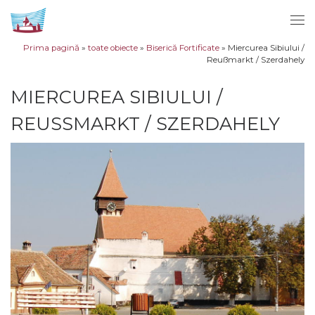
Sari la conținut
Men
Prima pagină
»
toate obiecte
»
Biserică Fortificate
»
Miercurea Sibiului /
Reußmarkt / Szerdahely
MIERCUREA SIBIULUI /
REUSSMARKT / SZERDAHELY