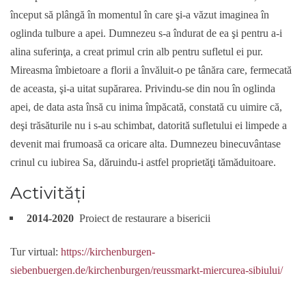
început să plângă în momentul în care şi-a văzut imaginea în
oglinda tulbure a apei. Dumnezeu s-a îndurat de ea şi pentru a-i
alina suferinţa, a creat primul crin alb pentru sufletul ei pur.
Mireasma îmbietoare a florii a învăluit-o pe tânăra care, fermecată
de aceasta, şi-a uitat supărarea. Privindu-se din nou în oglinda
apei, de data asta însă cu inima împăcată, constată cu uimire că,
deşi trăsăturile nu i s-au schimbat, datorită sufletului ei limpede a
devenit mai frumoasă ca oricare alta. Dumnezeu binecuvântase
crinul cu iubirea Sa, dăruindu-i astfel proprietăţi tămăduitoare.
Activități
2014-2020
Proiect de restaurare a bisericii
Tur virtual:
https://kirchenburgen-
siebenbuergen.de/kirchenburgen/reussmarkt-miercurea-sibiului/