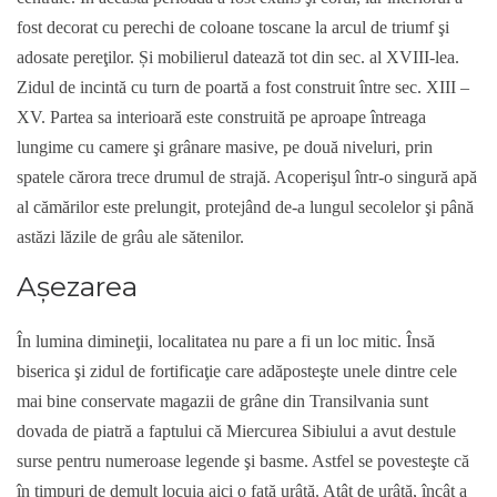
fost decorat cu perechi de coloane toscane la arcul de triumf şi
adosate pereţilor. Și mobilierul datează tot din sec. al XVIII-lea.
Zidul de incintă cu turn de poartă a fost construit între sec. XIII –
XV. Partea sa interioară este construită pe aproape întreaga
lungime cu camere şi grânare masive, pe două niveluri, prin
spatele cărora trece drumul de strajă. Acoperişul într-o singură apă
al cămărilor este prelungit, protejând de-a lungul secolelor şi până
astăzi lăzile de grâu ale sătenilor.
Aşezarea
În lumina dimineţii, localitatea nu pare a fi un loc mitic. Însă
biserica şi zidul de fortificaţie care adăposteşte unele dintre cele
mai bine conservate magazii de grâne din Transilvania sunt
dovada de piatră a faptului că Miercurea Sibiului a avut destule
surse pentru numeroase legende şi basme. Astfel se povesteşte că
în timpuri de demult locuia aici o fată urâtă. Atât de urâtă, încât a