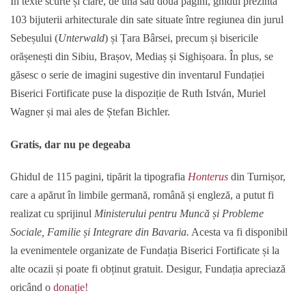
În texte scurte și clare, de una sau două pagini, ghidul prezintă
103 bijuterii arhitecturale din sate situate între regiunea din jurul
Sebeșului (
Unterwald
) și Țara Bârsei, precum și bisericile
orășenești din Sibiu, Brașov, Mediaș și Sighișoara. În plus, se
găsesc o serie de imagini sugestive din inventarul Fundației
Biserici Fortificate puse la dispoziție de Ruth István, Muriel
Wagner și mai ales de Ștefan Bichler.
Gratis, dar nu pe degeaba
Ghidul de 115 pagini, tipărit la tipografia
Honterus
din Turnișor,
care a apărut în limbile germană, română și engleză, a putut fi
realizat cu sprijinul
Ministerului pentru Muncă și Probleme
Sociale, Familie și Integrare din Bavaria.
Acesta va fi disponibil
la evenimentele organizate de Fundația Biserici Fortificate și la
alte ocazii și poate fi obținut gratuit. Desigur, Fundația apreciază
oricând o
donație!