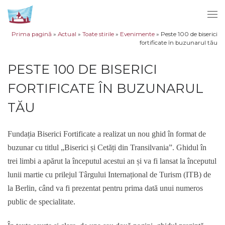
Sari la conținut
Men
Prima pagină
»
Actual
»
Toate stirile
»
Evenimente
»
Peste 100 de biserici
fortificate în buzunarul tău
PESTE 100 DE BISERICI
FORTIFICATE ÎN BUZUNARUL
TĂU
Fundația Biserici Fortificate a realizat un nou ghid în format de
buzunar cu titlul „Biserici și Cetăți din Transilvania”. Ghidul în
trei limbi a apărut la începutul acestui an și va fi lansat la începutul
lunii martie cu prilejul Târgului Internațional de Turism (ITB) de
la Berlin, când va fi prezentat pentru prima dată unui numeros
public de specialitate.