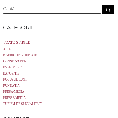
o
r
k
CĂUTARE
Cau
CATEGORII
TOATE STIRILE
ALTE
BISERICI FORTIFICATE
CONSERVAREA
EVENIMENTE
EXPOZIȚIE
FOCUSUL LUNII
FUNDAȚIA
PRESA/MEDIA
PRESSE/MEDIA
TURISM DE SPECIALITATE