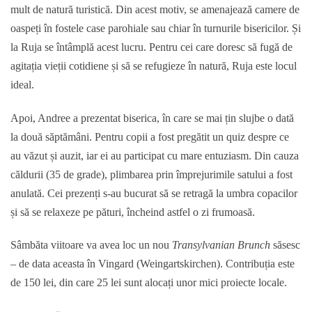
mult de natură turistică. Din acest motiv, se amenajează camere de
oaspeți în fostele case parohiale sau chiar în turnurile bisericilor. Și
la Ruja se întâmplă acest lucru. Pentru cei care doresc să fugă de
agitația vieții cotidiene și să se refugieze în natură, Ruja este locul
ideal.
Apoi, Andree a prezentat biserica, în care se mai țin slujbe o dată
la două săptămâni. Pentru copii a fost pregătit un quiz despre ce
au văzut și auzit, iar ei au participat cu mare entuziasm. Din cauza
căldurii (35 de grade), plimbarea prin împrejurimile satului a fost
anulată. Cei prezenți s-au bucurat să se retragă la umbra copacilor
și să se relaxeze pe pături, încheind astfel o zi frumoasă.
Sâmbăta viitoare va avea loc un nou
Transylvanian Brunch
săsesc
– de data aceasta în Vingard (Weingartskirchen). Contribuția este
de 150 lei, din care 25 lei sunt alocați unor mici proiecte locale.