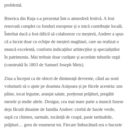
problemă.
Biserica din Ruja s-a prezentat într-o atmosferă festivă. A fost
renovată complet cu fonduri europene și o mică contribuție locală.
Întrebat dacă a fost dificil să colaboreze cu meșterii, Andree a spus
că a lucrat doar cu echipe de meșteri maghiari, care au realizat o
muncă excelentă, conform indicațiilor arhitecților și specialiștilor
în patrimoniu. Mai trebuie doar curățate și acordate tuburile orgii
(construită în 1803 de Samuel Joseph Metz).
Ziua a început ca de obicei de dimineață devreme, când au sosit
voluntarii să o ajute pe doamna Anişoara și pe fiicele acesteia: uns
pâine, tocat legume, aranjat salate, porționat prăjituri, pregătit
mesele și multe altele. Desigur, cea mai mare parte a muncii fusese
deja făcută dinainte de familia Andree: ciorbă de fasole verde,
supă cu chimen, sarmale, tocăniță de ceapă, paste tartinabile,
prăjituri… greu de enumerat tot. Fiecare îmbucătură era o bucurie