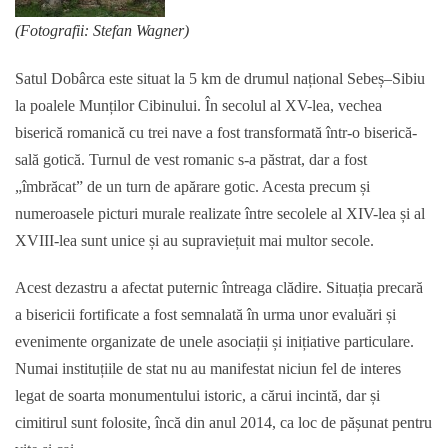
(Fotografii
: Stefan Wagner)
Satul Dobârca este situat la 5 km de drumul național Sebeș–Sibiu
la poalele Munților Cibinului. În secolul al XV-lea, vechea
biserică romanică cu trei nave a fost transformată într-o biserică-
sală gotică. Turnul de vest romanic s-a păstrat, dar a fost
„îmbrăcat” de un turn de apărare gotic. Acesta precum și
numeroasele picturi murale realizate între secolele al XIV-lea și al
XVIII-lea sunt unice și au supraviețuit mai multor secole.
Acest dezastru a afectat puternic întreaga clădire. Situația precară
a bisericii fortificate a fost semnalată în urma unor evaluări și
evenimente organizate de unele asociații și inițiative particulare.
Numai instituțiile de stat nu au manifestat niciun fel de interes
legat de soarta monumentului istoric, a cărui incintă, dar și
cimitirul sunt folosite, încă din anul 2014, ca loc de pășunat pentru