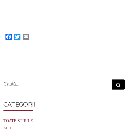
F
T
E
a
w
m
c
i
a
e
t
i
b
t
l
o
e
o
r
k
CĂUTARE
Cau
CATEGORII
TOATE STIRILE
ALTE