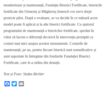
monitorizare și mantenanță, Fundația Biserici Fortificate, bisericile
fortificate din Ormeniș și Măgheruș Irmesch vor servi drept
proiecte pilot. După o evaluare, se va decide în ce măsură acest
model poate fi aplicat și la alte biserici fortificate. Cu ajutorul
programului de mantenanță a bisericilor fortificate, sperăm în
viitor să facem o diferență decisivă în intervenția promptă cu
costuri mai mici asupra acestor monumente. Costurile de
mantenanță, pe an, pentru fiecare biserică sunt semnificative și
sunt suportate în întregime din fondurile Fundației Biserici
Fortificate, care le-a strâns din donații.
Text și Poze: Stefan Bichler
F
T
E
a
w
m
c
i
a
e
t
i
b
t
l