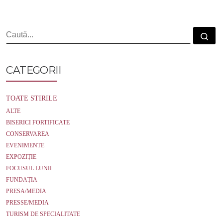
o
e
o
r
k
CĂUTARE
Cau
CATEGORII
TOATE STIRILE
ALTE
BISERICI FORTIFICATE
CONSERVAREA
EVENIMENTE
EXPOZIȚIE
FOCUSUL LUNII
FUNDAȚIA
PRESA/MEDIA
PRESSE/MEDIA
TURISM DE SPECIALITATE