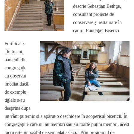
descrie Sebastian Bethge,
consultant proiecte de
conservare și restaurare în
cadrul Fundației Biserici
Fortificate.
„În trecut,
oamenii din
congregație
au observat
imediat dacă,
de exemplu,
țiglele s-au
desprins după
un vânt puternic și a apărut o deschidere în acoperișul bisericii. În
congregațiile care nu au membri sau au foarte puțini membri, acest
lucru este imposibil de semnalat astăzi.” Prin programul de