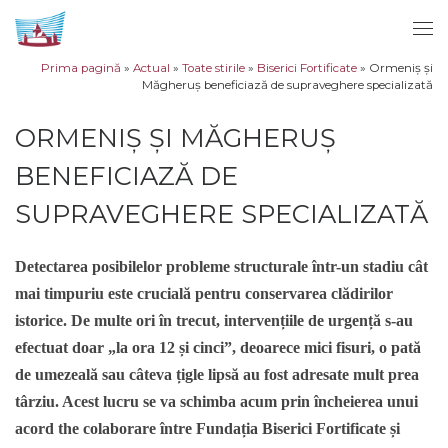
Sari la conținut
Men
Prima pagină
»
Actual
»
Toate stirile
»
Biserici Fortificate
»
Ormeniș și
Măgheruș beneficiază de supraveghere specializată
ORMENIȘ ȘI MĂGHERUȘ
BENEFICIAZĂ DE
SUPRAVEGHERE SPECIALIZATĂ
Detectarea posibilelor probleme structurale într-un stadiu cât
mai timpuriu este crucială pentru conservarea clădirilor
istorice. De multe ori în trecut, intervențiile de urgență s-au
efectuat doar „la ora 12 și cinci”, deoarece mici fisuri, o pată
de umezeală sau câteva țigle lipsă au fost adresate mult prea
târziu. Acest lucru se va schimba acum prin încheierea unui
acord the colaborare între Fundația Biserici Fortificate și