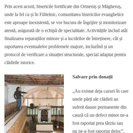
Prin acest acord, bisericile fortificate din Ormeniș și Măgheruș,
unde la fel ca și în Filitelnic, comunitatea bisericilor evanghelice
este aproape inexistentă, se vor bucura de îngrijire și monitorizare
atentă, asigurată de o echipă de specialitate. Activitățile includ atât
finalizarea reparațiilor minore și a lucrărilor de întreținere, cât și
raportarea eventualelor problemele majore, incluzînd și un
protocol de verificare a situației structurale, special adaptat pentru
clădirile istorice.
Salvare prin donații
„Au existat deja cazuri în care
unele părți ale clădirii au
suferit daune permanente din
cauză că un defect minor ne-a
fost raportat prea târziu sau
nu ne-a fost raportat deloc”,