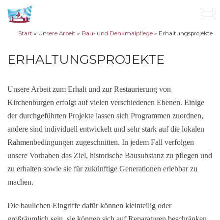
Zum Inhalt springen
Me
Start
»
Unsere Arbeit
»
Bau- und Denkmalpflege
»
Erhaltungsprojekte
ERHALTUNGSPROJEKTE
Unsere Arbeit zum Erhalt und zur Restaurierung von
Kirchenburgen erfolgt auf vielen verschiedenen Ebenen. Einige
der durchgeführten Projekte lassen sich Programmen zuordnen,
andere sind individuell entwickelt und sehr stark auf die lokalen
Rahmenbedingungen zugeschnitten. In jedem Fall verfolgen
unsere Vorhaben das Ziel, historische Bausubstanz zu pflegen und
zu erhalten sowie sie für zukünftige Generationen erlebbar zu
machen.
Die baulichen Eingriffe dafür können kleinteilig oder
großräumlich sein, sie können sich auf Reparaturen beschränken