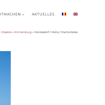
ITMACHEN
AKTUELLES
e Objekte
»
Kirchenburg
»
Mortesdorf / Motiș / Martontelke