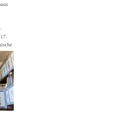
baus
s
 17.
nische