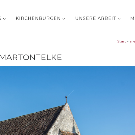
G
KIRCHENBURGEN
UNSERE ARBEIT
M
Start
»
all
/ MARTONTELKE