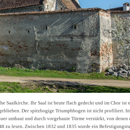
che Saalkirche. Ihr Saal ist heute flach gedeckt und im Chor ist 
eblieben. Der spitzbogige Triumphbogen ist nicht profiliert. I
auer umbaut und durch vorgebaute Türme verstärkt, von denen 
1648 zu lesen. Zwischen 1832 und 1835 wurde ein Befestigungst