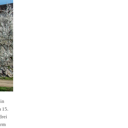
ein
m 15.
drei
urm