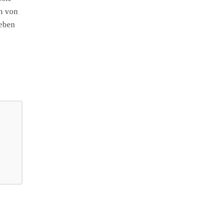
n von
ieben