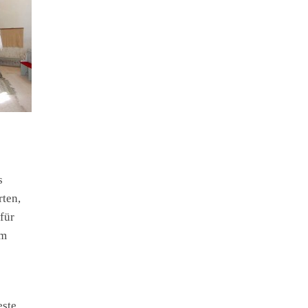
s
rten,
für
em
este