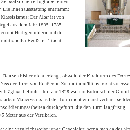
. Die Saalkirche verfügt über einen
. Die Innenausstattung entstammt
Klassizismus: Der Altar ist von
Orgel aus dem Jahr 1805. 1785
en mit Heiligenbildern und der
traditioneller Reußener Tracht
at Reußen bisher nicht erlangt, obwohl der Kirchturm des Dorfe
 Dass der Turm von Reußen in Zukunft umfällt, ist nicht zu erwa
n Schräglage befindet. Im Jahr 1858 war ein Erdrutsch der Grund 
 starken Mauerwerks fiel der Turm nicht ein und verharrt seitd
solidierungsarbeiten durchgeführt, die den Turm langfristig
45 Meter aus der Vertikalen.
hat eine vergleichsweise junge Geschichte, wenn man an das ält