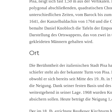
Pisa, neigt sich fast 1,50 m aus der Vertikalen
polygonal abschließenden, quadratischen Chor
unterschiedlichen Zeiten, vom Barock bis zum 
1641, der Kanzelbaldachin von 1764 und die 
bemalte Daniel Knobloch die Tafeln der Empor
Darstellung des Ortswappens, das von zwei in 
gekleideten Männern gehalten wird.
Ort
Die Berühmtheit der italienischen Stadt Pisa h
schiefer steht als der bekannte Turm von Pisa.
obwohl er sich bereits seit Mitte des 19. Jh. i
die Neigung. Dank seiner festen Basis und des
weitestgehend in seiner Lage. 1968 wurden Kon
absichern sollen. Heute beträgt die Neigung 1,
Der im 18. Jh. errichtete Reußener Kirchturm 