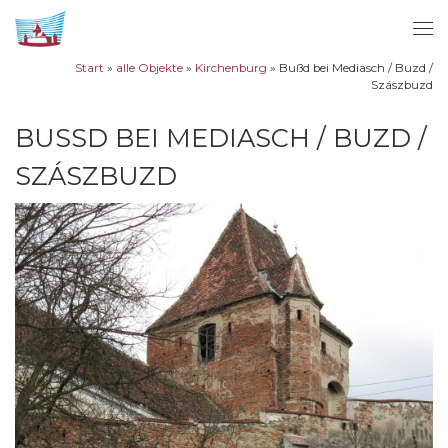
Zum Inhalt springen
Me
Start
»
alle Objekte
»
Kirchenburg
»
Bußd bei Mediasch / Buzd /
Szászbuzd
BUSSD BEI MEDIASCH / BUZD / S
ZÁSZBUZD