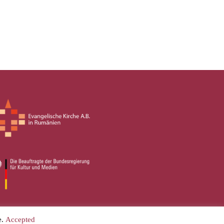
e.
Accepted