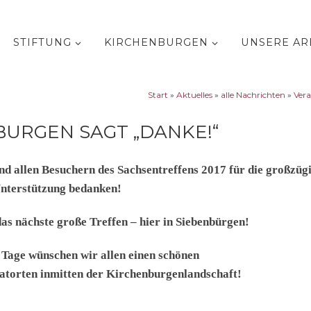
STIFTUNG
KIRCHENBURGEN
UNSERE AR
Start
»
Aktuelles
»
alle Nachrichten
»
Ver
BURGEN SAGT „DANKE!“
nd allen Besuchern des Sachsentreffens 2017 für die großzüg
nterstützung bedanken!
as nächste große Treffen – hier in Siebenbürgen!
 Tage wünschen wir allen einen schönen
matorten inmitten der Kirchenburgenlandschaft!