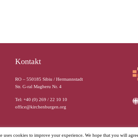
Kontakt
RO – 550185 Sibiu / Hermannstadt
Str. G-ral Magheru Nr. 4
Tel: +40 (0) 269 / 22 10 10
office@kirchenburgen.org
halten
te uses cookies to improve your experience. We hope that you will agre