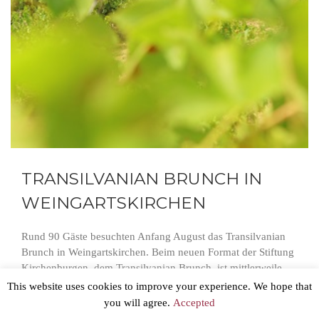
TRANSILVANIAN BRUNCH IN
WEINGARTSKIRCHEN
Rund 90 Gäste besuchten Anfang August das Transilvanian
Brunch in Weingartskirchen. Beim neuen Format der Stiftung
Kirchenburgen, dem Transilvanian Brunch, ist mittlerweile
Halbzeit, rund die Hälfte der Veranstaltungen hat bereits
This website uses cookies to improve your experience. We hope that
stattgefunden. Und doch lässt sich sagen, dass jede
you will agree.
Accepted
Veranstaltung ihre Besonderheiten aufweist, jede auf ihre Art