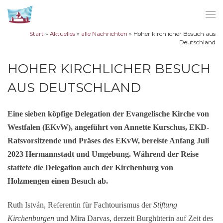
Zum Inhalt springen
Me
Start
»
Aktuelles
»
alle Nachrichten
»
Hoher kirchlicher Besuch aus
Deutschland
HOHER KIRCHLICHER BESUCH
AUS DEUTSCHLAND
Eine sieben
köpfige Delegation der
Evangelische Kirche von
Westfalen (EKvW)
, angeführt von Annette Kurschus, EKD-
Ratsvorsitzende und Präses des EKvW, bereiste Anfang Juli
2023 Hermannstadt und Umgebung. Während der Reise
stattete die Delegation auch der Kirchenburg von
Holzmengen einen Besuch ab.
Ruth István, Referentin für Fachtourismus der
Stiftung
Kirchenburgen
und Mira Darvas, derzeit Burghüterin auf Zeit des