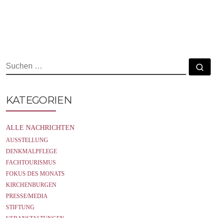
c
i
a
e
t
i
b
t
l
o
e
o
r
k
SUCHE
Su
KATEGORIEN
ALLE NACHRICHTEN
AUSSTELLUNG
DENKMALPFLEGE
FACHTOURISMUS
FOKUS DES MONATS
KIRCHENBURGEN
PRESSE/MEDIA
STIFTUNG