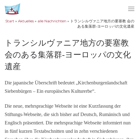
Zum Inhalt springen
Me
Start
»
Aktuelles
»
alle Nachrichten
»
トランシルヴァニア地方の要塞教 会の
ある集落群‐ヨーロッパの文化遺産
トランシルヴァニア地方の要塞教
会のある集落群‐ヨーロッパの文化
遺産
Die japanische Überschrift
bedeutet „Kirchenburgenlandschaft
Siebenbürgen – Ein europäisches Kulturerbe“.
Die neue, mehrsprachige Webseite ist eine Kurzfassung der
Stiftungs-Webseite, die sich bisher auf Deutsch, Rumänisch und
Englisch präsentiert. Die mehrsprachige Webseite informiert nun
in fünf kurzen Textabschnitten und in zehn verschiedenen