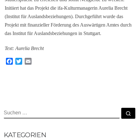
Initiiert hat das Projekt die ifa-Kulturmanagerin Aurelia Brecht
(Institut für Auslandsbeziehungen). Durchgeführt wurde das
Projekt mit finanzieller Förderung des Auswärtigen Amtes durch
das Institut für Auslandsbeziehungen in Stuttgart.
Text: Aurelia Brecht
F
T
E
a
w
m
c
i
a
e
t
i
b
t
l
o
e
o
r
k
SUCHE
Su
KATEGORIEN