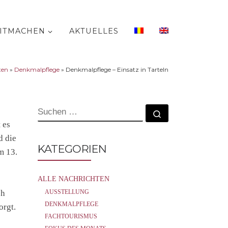
ITMACHEN
AKTUELLES
ten
»
Denkmalpflege
»
Denkmalpflege – Einsatz in Tarteln
SUCHE
Suchen …
 es
d die
KATEGORIEN
m 13.
ALLE NACHRICHTEN
ch
AUSSTELLUNG
DENKMALPFLEGE
orgt.
FACHTOURISMUS