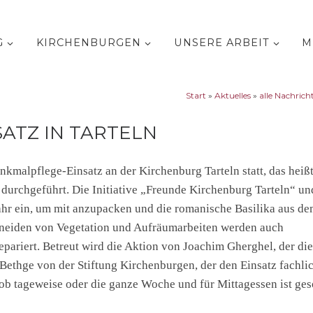
G
KIRCHENBURGEN
UNSERE ARBEIT
M
Start
»
Aktuelles
»
alle Nachrich
ATZ IN TARTELN
nkmalpflege-Einsatz an der Kirchenburg Tarteln statt, das heißt
durchgeführt. Die Initiative „Freunde Kirchenburg Tarteln“ un
ahr ein, um mit anzupacken und die romanische Basilika aus de
chneiden von Vegetation und Aufräumarbeiten werden auch
ariert. Betreut wird die Aktion von Joachim Gherghel, der die
 Bethge von der Stiftung Kirchenburgen, der den Einsatz fachli
 ob tageweise oder die ganze Woche und für Mittagessen ist ges