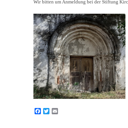
Wir bitten um Anmeldung bei der Stiftung Ki
F
T
E
a
w
m
c
i
a