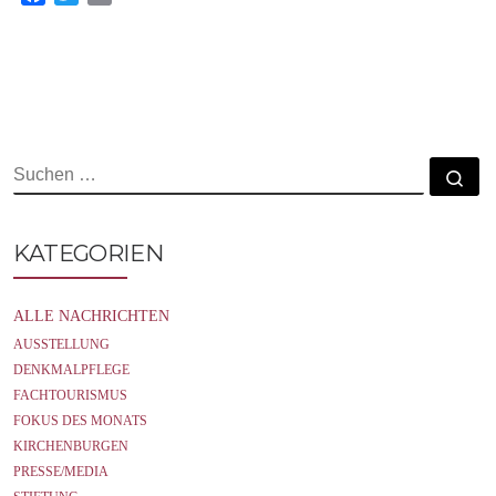
a
w
m
c
i
a
e
t
i
b
t
l
o
e
o
r
k
SUCHE
Su
KATEGORIEN
ALLE NACHRICHTEN
AUSSTELLUNG
DENKMALPFLEGE
FACHTOURISMUS
FOKUS DES MONATS
KIRCHENBURGEN
PRESSE/MEDIA