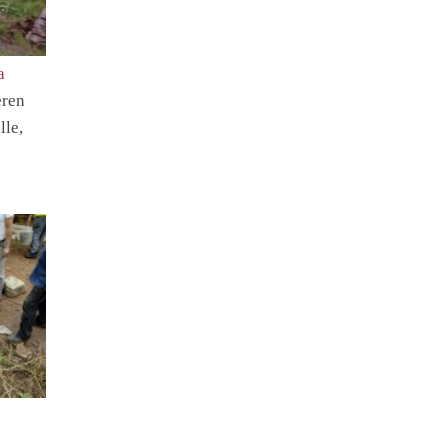
a
eren
lle,