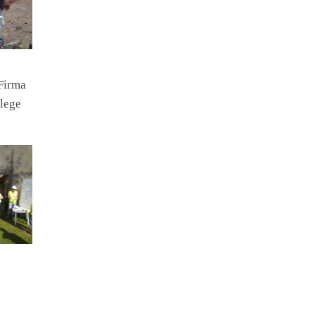
Firma
lege