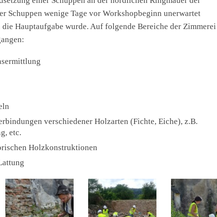
ndsetzung einer Schuppen an der nördlichen Ringmauer der
 der Schuppen wenige Tage vor Workshopbeginn unerwartet
n die Hauptaufgabe wurde. Auf folgende Bereiche der Zimmerei
gangen:
sermittlung
eln
rbindungen verschiedener Holzarten (Fichte, Eiche), z.B.
, etc.
torischen Holzkonstruktionen
Lattung