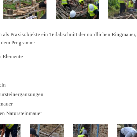
als Praxisobjekte ein Teilabschnitt der nördlichen Ringmauer,
uf dem Programm:
n Elemente
eln
tursteinergänzungen
nmauer
uen Natursteinmauer