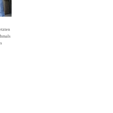
etzten
chmals
es