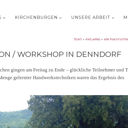
G
KIRCHENBURGEN
UNSERE ARBEIT
M
Start
»
Aktuelles
»
alle Nachricht
ON / WORKSHOP IN DENNDORF
hen gingen am Freitag zu Ende – glückliche Teilnehmer und Tr
 Menge gelernter Handwerkstechniken waren das Ergebnis des