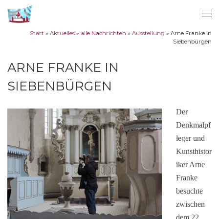
Zum Inhalt springen
Me
Start
»
Aktuelles
»
alle Nachrichten
»
Ausstellung
»
Arne Franke in
Siebenbürgen
ARNE FRANKE IN
SIEBENBÜRGEN
Der
Denkmalpf
leger und
Kunsthistor
iker Arne
Franke
besuchte
zwischen
dem 22.