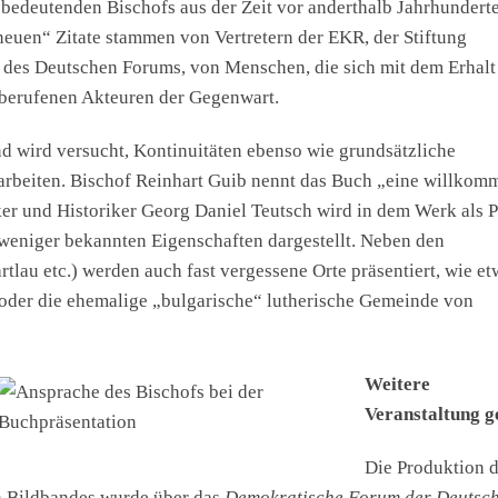
s bedeutenden Bischofs aus der Zeit vor anderthalb Jahrhundert
neuen“ Zitate stammen von Vertretern der EKR, der Stiftung
, des Deutschen Forums, von Menschen, die sich mit dem Erhalt
 berufenen Akteuren der Gegenwart.
 wird versucht, Kontinuitäten ebenso wie grundsätzliche
arbeiten. Bischof Reinhart Guib nennt das Buch „eine willkom
ker und Historiker Georg Daniel Teutsch wird in dem Werk als P
 weniger bekannten Eigenschaften dargestellt. Neben den
lau etc.) werden auch fast vergessene Orte präsentiert, wie et
 oder die ehemalige „bulgarische“ lutherische Gemeinde von
Weitere
Veranstaltung g
Die Produktion 
 Bildbandes wurde über das
Demokratische Forum der Deutsch