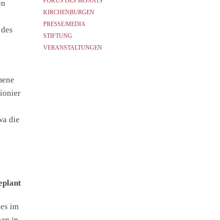
FOKUS DES MONATS
en
KIRCHENBURGEN
PRESSE/MEDIA
 des
STIFTUNG
VERANSTALTUNGEN
mene
ionier
wa die
eplant
des im
en in