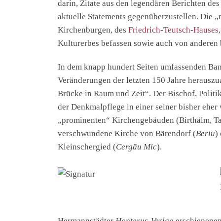
darin, Zitate aus den legendären Berichten de
aktuelle Statements gegenüberzustellen. Die „
Kirchenburgen, des
Friedrich-Teutsch-Hauses
Kulturerbes befassen sowie auch von anderen
In dem knapp hundert Seiten umfassenden Band
Veränderungen der letzten 150 Jahre herauszu
Brücke in Raum und Zeit“. Der Bischof, Politi
der Denkmalpflege in einer seiner bisher eher
„prominenten“ Kirchengebäuden (Birthälm, Tart
verschwundene Kirche von Bärendorf (
Beriu
)
Kleinschergied (
Cergău Mic
).
Hermannstädter
Honterus-Verlag
erschienenen