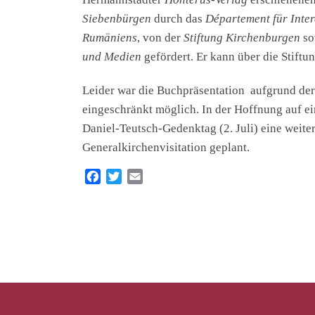
Siebenbürgen
durch das
Département für Inte
Rumäniens
, von der
Stiftung Kirchenburgen
so
und Medien
gefördert. Er kann über die Stift
Leider war die Buchpräsentation aufgrund de
eingeschränkt möglich. In der Hoffnung auf ei
Daniel-Teutsch-Gedenktag (2. Juli) eine weite
Generalkirchenvisitation geplant.
F
T
E
a
w
m
c
i
a
e
t
i
b
t
l
o
e
o
r
k