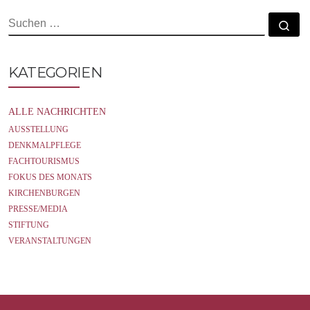
o
r
k
SUCHE
Su
KATEGORIEN
ALLE NACHRICHTEN
AUSSTELLUNG
DENKMALPFLEGE
FACHTOURISMUS
FOKUS DES MONATS
KIRCHENBURGEN
PRESSE/MEDIA
STIFTUNG
VERANSTALTUNGEN