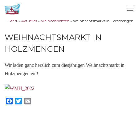
Zum Inhalt springen
Me
Start
»
Aktuelles
»
alle Nachrichten
»
Weihnachtsmarkt in Holzmengen
WEIHNACHTSMARKT IN
HOLZMENGEN
Wir laden ganz herzlich zum diesjährigen Weihnachtsmarkt in
Holzmengen ein!
F
T
E
a
w
m
c
i
a
e
t
i
b
t
l
o
e