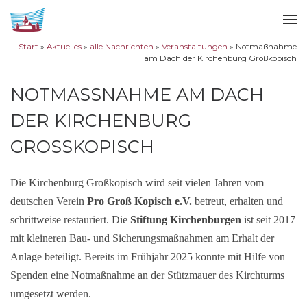
Zum Inhalt springen
Me
Start
»
Aktuelles
»
alle Nachrichten
»
Veranstaltungen
»
Notmaßnahme
am Dach der Kirchenburg Großkopisch
NOTMASSNAHME AM DACH D
ER KIRCHENBURG G
ROSSKOPISCH
Die Kirchenburg Großkopisch wird seit vielen Jahren vom
deutschen Verein
Pro Groß Kopisch e.V.
betreut, erhalten und
schrittweise restauriert. Die
Stiftung Kirchenburgen
ist seit 2017
mit kleineren Bau- und Sicherungsmaßnahmen am Erhalt der
Anlage beteiligt. Bereits im Frühjahr 2025 konnte mit Hilfe von
Spenden eine Notmaßnahme an der Stützmauer des Kirchturms
umgesetzt werden.