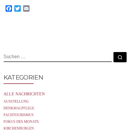
F
T
E
a
w
m
c
i
a
e
t
i
b
t
l
o
e
o
r
k
SUCHE
Su
KATEGORIEN
ALLE NACHRICHTEN
AUSSTELLUNG
DENKMALPFLEGE
FACHTOURISMUS
FOKUS DES MONATS
KIRCHENBURGEN