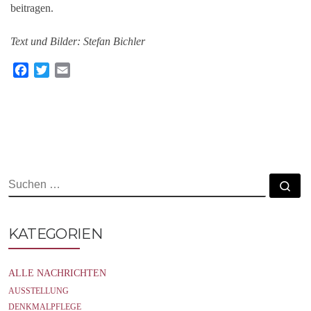
beitragen.
Text und Bilder: Stefan Bichler
F
T
E
a
w
m
c
i
a
e
t
i
b
t
l
o
e
o
r
k
SUCHE
Su
KATEGORIEN
ALLE NACHRICHTEN
AUSSTELLUNG
DENKMALPFLEGE